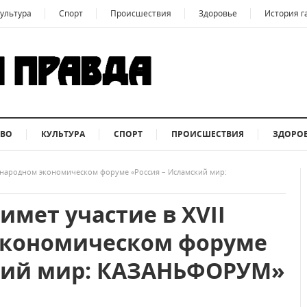
ультура
Спорт
Происшествия
Здоровье
История г
ТВО
КУЛЬТУРА
СПОРТ
ПРОИСШЕСТВИЯ
ЗДОРО
дународном экономическом форуме «Россия – Исламский мир:
имет участие в XVII
кономическом форуме
ский мир: КАЗАНЬФОРУМ»