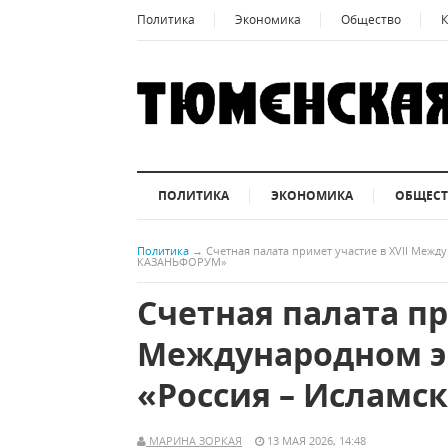
Политика
Экономика
Общество
К
ПОЛИТИКА
ЭКОНОМИКА
ОБЩЕС
Политика
→
Счетная палата примет участие в XVII Меж
КАЗАНЬФОРУМ»
Счетная палата пр
Международном э
«Россия – Ислам
МАРИНА ЗОРКАЯ
13 МАЯ 2026, 14:48