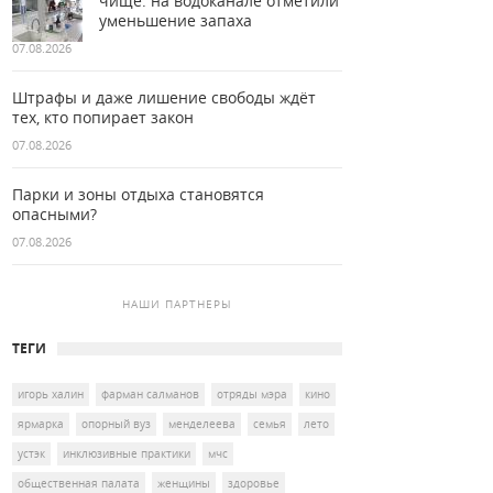
чище: на водоканале отметили
уменьшение запаха
07.08.2026
Штрафы и даже лишение свободы ждёт
тех, кто попирает закон
07.08.2026
Парки и зоны отдыха становятся
опасными?
07.08.2026
НАШИ ПАРТНЕРЫ
ТЕГИ
игорь халин
фарман салманов
отряды мэра
кино
ярмарка
опорный вуз
менделеева
семья
лето
устэк
инклюзивные практики
мчс
общественная палата
женщины
здоровье