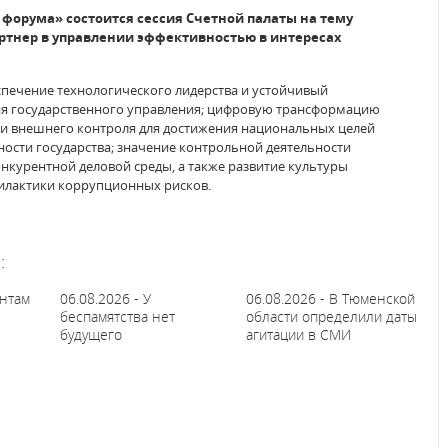
 форума» состоится сессия Счетной палаты на тему
артнер в управлении эффективностью в интересах
еспечение технологического лидерства и устойчивый
ия государственного управления; цифровую трансформацию
о и внешнего контроля для достижения национальных целей
ости государства; значение контрольной деятельности
нкурентной деловой среды, а также развитие культуры
филактики коррупционных рисков.
:
антам
06.08.2026 - У
06.08.2026 - В Тюменской
беспамятства нет
области определили даты
будущего
агитации в СМИ