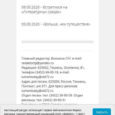
06.08.2026 - Встретимся на
«Литературных средах»
05.08.2026 - «Больше, чем путешествие»
Главный редактор: Вохмина Л.Н. e-mail:
redaktortp@yandex.ru
Редакция: 625002, Тюмень, Осипенко, 81,
телефон (3452) 49-00-18, e-mail:
tumentoday@obl72.ru
Адрес для писем: 625000, Россия, Тюмень,
Почтамт, а/я 371. Для пресс-релизов:
tumentoday@obl72.ru
Отдел писем: тел. (3452) 39-90-59. Отдел
рекламы: тел. (3452) 39-90-51
Регистрация СМИ: Сетевое издание
«Интернет-газета «Тюменская правда»,
Настоящий ресурс использует сервис веб-аналитики Яндекс
Закрыть
регистрационный номер СМИ Эл № ФС77-
Метрика, предоставляемый компанией ООО «ЯНДЕКС», 119021,