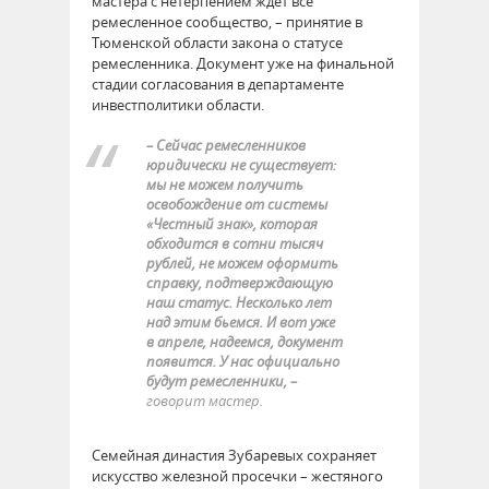
мастера с нетерпением ждет все
ремесленное сообщество, – принятие в
Тюменской области закона о статусе
ремесленника. Документ уже на финальной
стадии согласования в департаменте
инвестполитики области.
– Сейчас ремесленников
юридически не существует:
мы не можем получить
освобождение от системы
«Честный знак», которая
обходится в сотни тысяч
рублей, не можем оформить
справку, подтверждающую
наш статус. Несколько лет
над этим бьемся. И вот уже
в апреле, надеемся, документ
появится. У нас официально
будут ремесленники, –
говорит мастер.
Семейная династия Зубаревых сохраняет
искусство железной просечки – жестяного